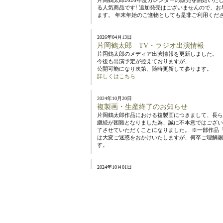
片岡鶴太郎2026年度カレンダーの販売を開始いたし
る人気商品です! 追加発売はございませんので、
ます。 年末年始のご進物としても是非ご利用くだ
2026年04月13日
片岡鶴太郎 TV・ラジオ出演情報
片岡鶴太郎のメディア出演情報を更新しました。
今後も出演予定が控えておりますが、
公開可能になり次第、随時更新して参ります。
詳しくはこちら
2024年10月20日
複製画・生産終了のお知らせ
片岡鶴太郎作品における複製画につきまして、長ら
継続が困難となりました為、誠に不本意ではござい
了させていただくことになりました。 ※一部作品
は大変ご迷惑をおかけいたしますが、何卒ご理解賜
す。
2024年10月01日
2025年度片岡鶴太郎カレンダーの販売
片岡鶴太郎2025年度カレンダーの販売を開始いたし
る人気商品です! 追加発売はございませんので、
ます。
2024年05月16日