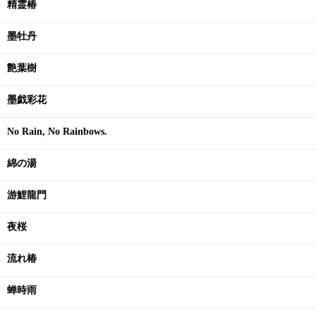
精霊椿
墨牡丹
艶葉樹
墨戯彩花
No Rain, No Rainbows.
綿の湯
游鯉龍門
夜桜
流れ椿
蝉時雨