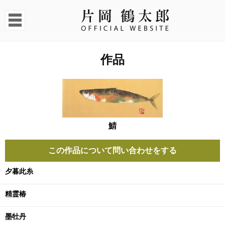
作品
鯖
この作品について問い合わせをする
夕暮此糸
精霊椿
墨牡丹