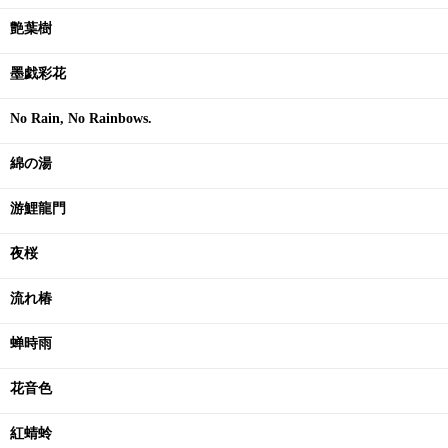
艶葉樹
墨戯彩花
No Rain, No Rainbows.
綿の湯
游鯉龍門
夜桜
流れ椿
蝉時雨
花音色
紅蜻蛉