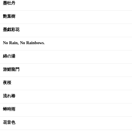
墨牡丹
艶葉樹
墨戯彩花
No Rain, No Rainbows.
綿の湯
游鯉龍門
夜桜
流れ椿
蝉時雨
花音色