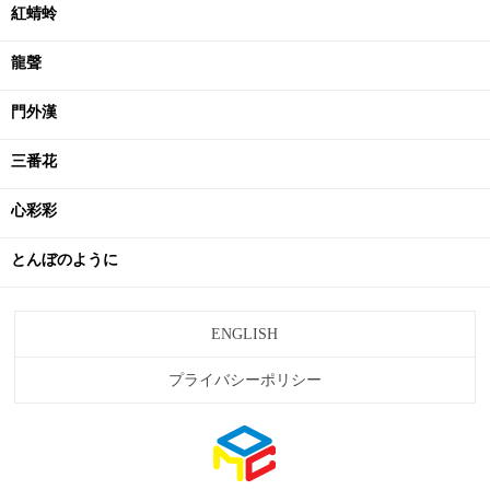
紅蜻蛉
龍聲
門外漢
三番花
心彩彩
とんぼのように
ENGLISH
プライバシーポリシー