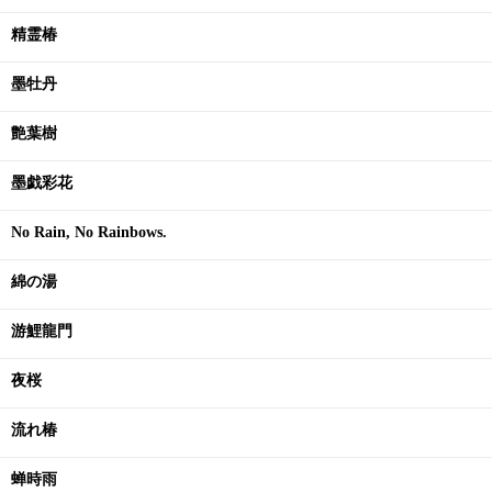
精霊椿
墨牡丹
艶葉樹
墨戯彩花
No Rain, No Rainbows.
綿の湯
游鯉龍門
夜桜
流れ椿
蝉時雨