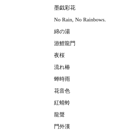
墨戯彩花
No Rain, No Rainbows.
綿の湯
游鯉龍門
夜桜
流れ椿
蝉時雨
花音色
紅蜻蛉
龍聲
門外漢