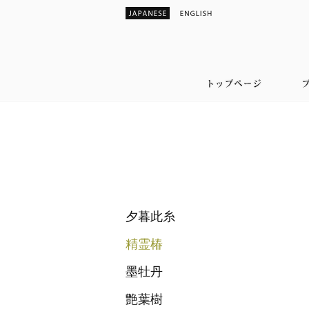
夕暮此糸
精霊椿
墨牡丹
艶葉樹