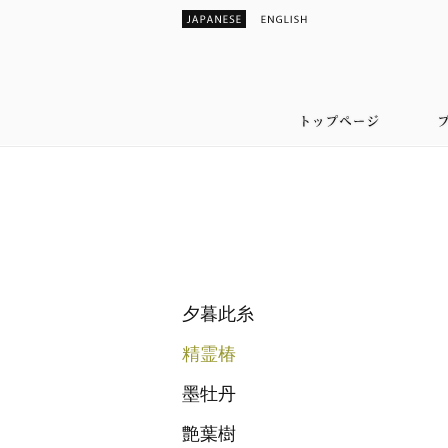
夕暮此糸
精霊椿
墨牡丹
艶葉樹