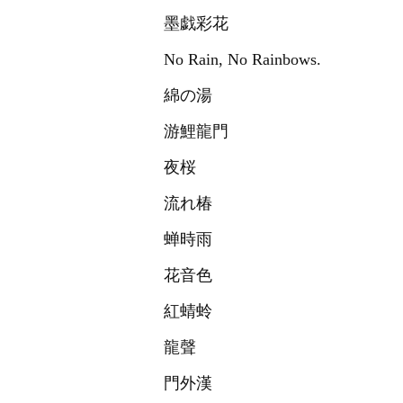
墨戯彩花
No Rain, No Rainbows.
綿の湯
游鯉龍門
夜桜
流れ椿
蝉時雨
花音色
紅蜻蛉
龍聲
門外漢