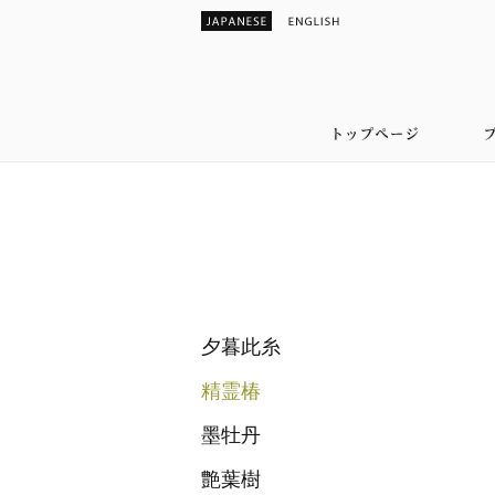
夕暮此糸
精霊椿
墨牡丹
艶葉樹