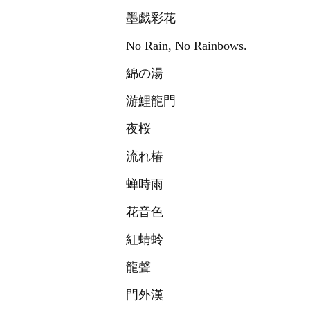
墨戯彩花
No Rain, No Rainbows.
綿の湯
游鯉龍門
夜桜
流れ椿
蝉時雨
花音色
紅蜻蛉
龍聲
門外漢