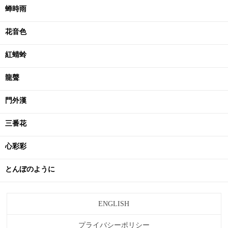
蝉時雨
花音色
紅蜻蛉
龍聲
門外漢
三番花
心彩彩
とんぼのように
ENGLISH
プライバシーポリシー