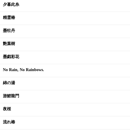
夕暮此糸
精霊椿
墨牡丹
艶葉樹
墨戯彩花
No Rain, No Rainbows.
綿の湯
游鯉龍門
夜桜
流れ椿