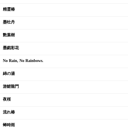
精霊椿
墨牡丹
艶葉樹
墨戯彩花
No Rain, No Rainbows.
綿の湯
游鯉龍門
夜桜
流れ椿
蝉時雨