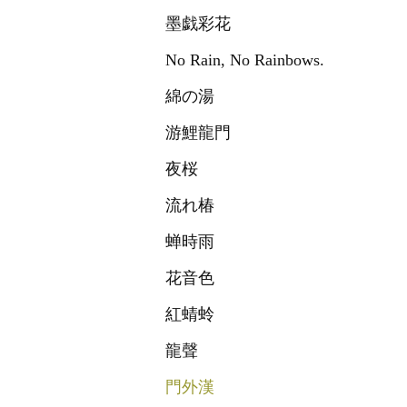
墨戯彩花
No Rain, No Rainbows.
綿の湯
游鯉龍門
夜桜
流れ椿
蝉時雨
花音色
紅蜻蛉
龍聲
門外漢