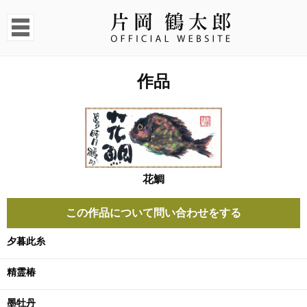
作品
花鯛
この作品について問い合わせをする
夕暮此糸
精霊椿
墨牡丹