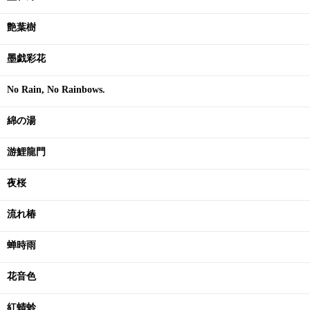
艶葉樹
墨戯彩花
No Rain, No Rainbows.
綿の湯
游鯉龍門
夜桜
流れ椿
蝉時雨
花音色
紅蜻蛉