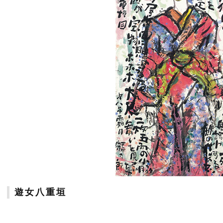
遊女八重垣