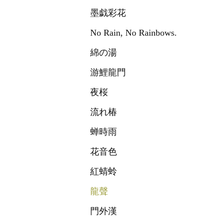
墨戯彩花
No Rain, No Rainbows.
綿の湯
游鯉龍門
夜桜
流れ椿
蝉時雨
花音色
紅蜻蛉
龍聲
門外漢