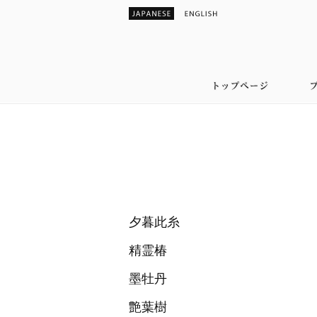
夕暮此糸
精霊椿
墨牡丹
艶葉樹