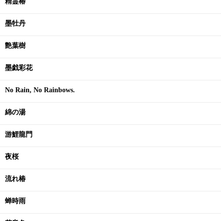
精霊椿
墨牡丹
艶葉樹
墨戯彩花
No Rain, No Rainbows.
綿の湯
游鯉龍門
夜桜
流れ椿
蝉時雨