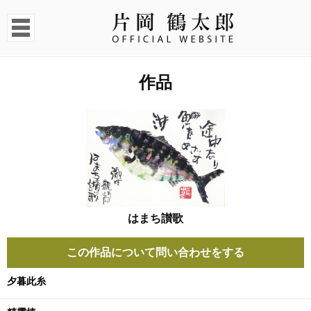
作品
はまち讃歌
この作品について問い合わせをする
夕暮此糸