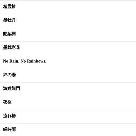
精霊椿
墨牡丹
艶葉樹
墨戯彩花
No Rain, No Rainbows.
綿の湯
游鯉龍門
夜桜
流れ椿
蝉時雨