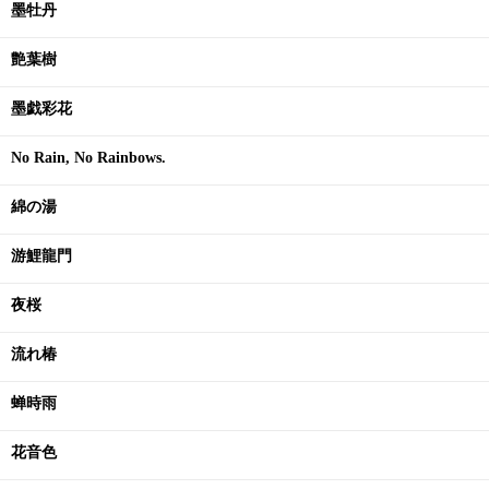
墨牡丹
艶葉樹
墨戯彩花
No Rain, No Rainbows.
綿の湯
游鯉龍門
夜桜
流れ椿
蝉時雨
花音色