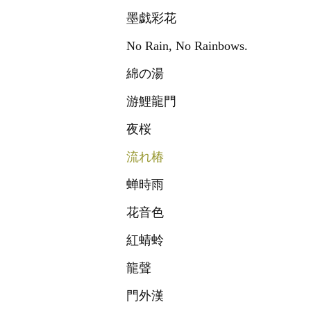
墨戯彩花
No Rain, No Rainbows.
綿の湯
游鯉龍門
夜桜
流れ椿
蝉時雨
花音色
紅蜻蛉
龍聲
門外漢