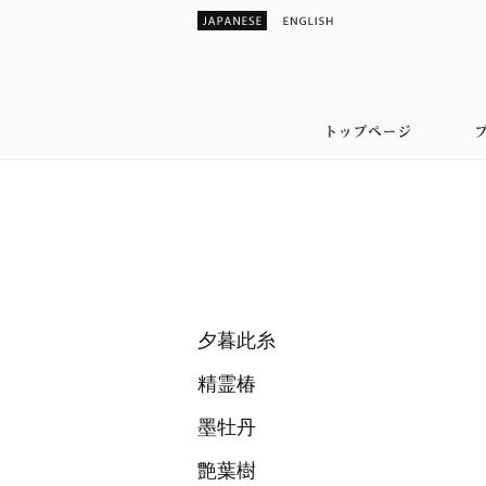
夕暮此糸
精霊椿
墨牡丹
艶葉樹