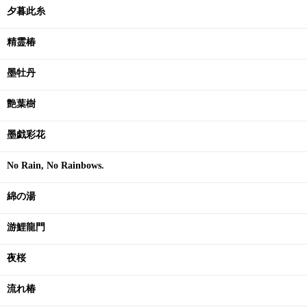
夕暮此糸
精霊椿
墨牡丹
艶葉樹
墨戯彩花
No Rain, No Rainbows.
綿の湯
游鯉龍門
夜桜
流れ椿