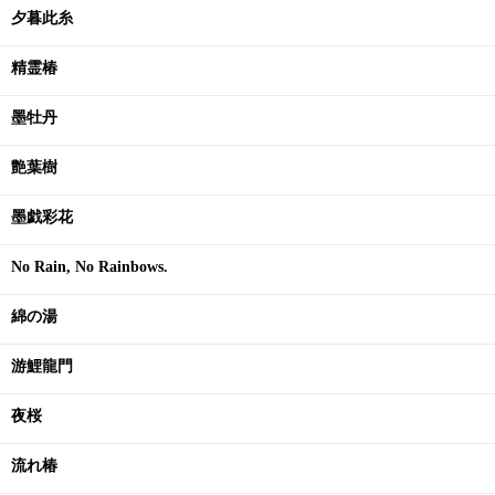
夕暮此糸
精霊椿
墨牡丹
艶葉樹
墨戯彩花
No Rain, No Rainbows.
綿の湯
游鯉龍門
夜桜
流れ椿