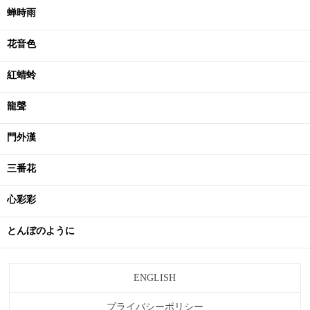
蝉時雨
花音色
紅蜻蛉
龍聲
門外漢
三番花
心彩彩
とんぼのように
ENGLISH
プライバシーポリシー