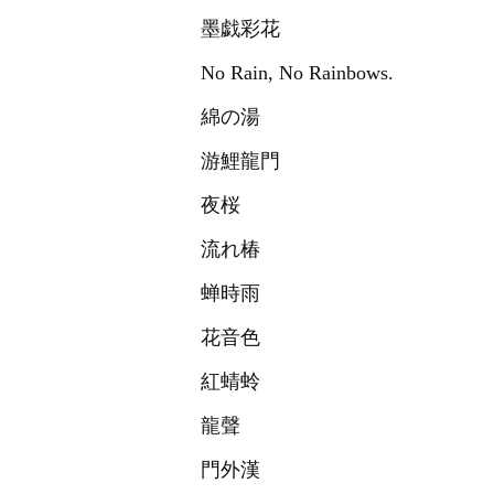
墨戯彩花
No Rain, No Rainbows.
綿の湯
游鯉龍門
夜桜
流れ椿
蝉時雨
花音色
紅蜻蛉
龍聲
門外漢