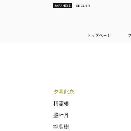
夕暮此糸
精霊椿
墨牡丹
艶葉樹