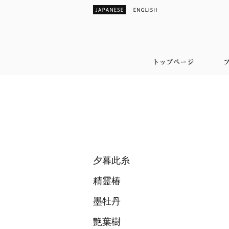
夕暮此糸
精霊椿
墨牡丹
艶葉樹