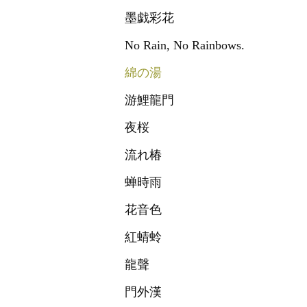
墨戯彩花
No Rain, No Rainbows.
綿の湯
游鯉龍門
夜桜
流れ椿
蝉時雨
花音色
紅蜻蛉
龍聲
門外漢