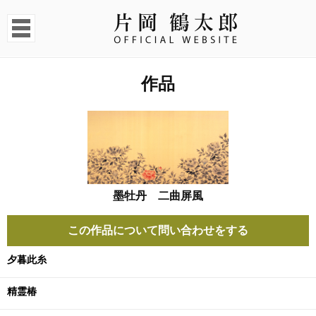
作品
墨牡丹 二曲屏風
この作品について問い合わせをする
夕暮此糸
精霊椿