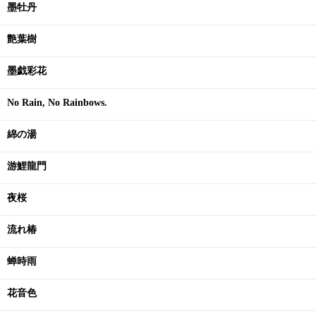
墨牡丹
艶葉樹
墨戯彩花
No Rain, No Rainbows.
綿の湯
游鯉龍門
夜桜
流れ椿
蝉時雨
花音色