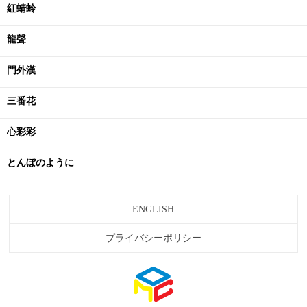
紅蜻蛉
龍聲
門外漢
三番花
心彩彩
とんぼのように
ENGLISH
プライバシーポリシー