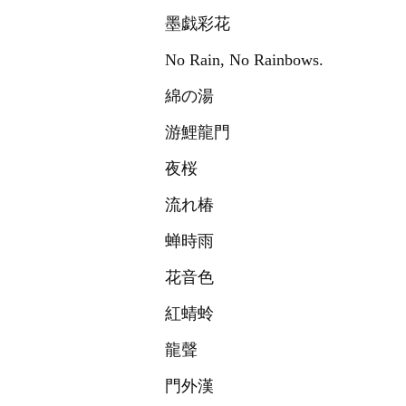
墨戯彩花
No Rain, No Rainbows.
綿の湯
游鯉龍門
夜桜
流れ椿
蝉時雨
花音色
紅蜻蛉
龍聲
門外漢