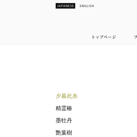
夕暮此糸
精霊椿
墨牡丹
艶葉樹