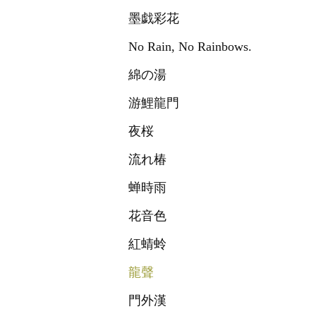
墨戯彩花
No Rain, No Rainbows.
綿の湯
游鯉龍門
夜桜
流れ椿
蝉時雨
花音色
紅蜻蛉
龍聲
門外漢