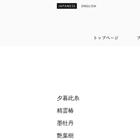
夕暮此糸
精霊椿
墨牡丹
艶葉樹